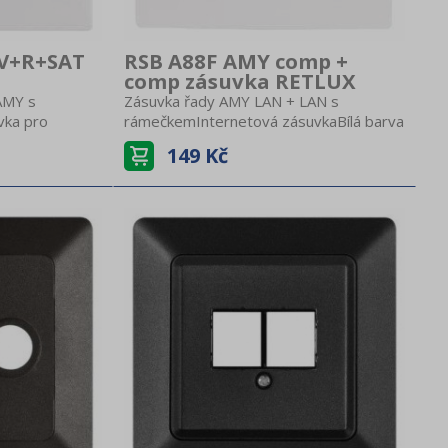
TV+R+SAT
RSB A88F AMY comp +
comp zásuvka RETLUX
AMY s
Zásuvka řady AMY LAN + LAN s
vka pro
rámečkemInternetová zásuvkaBílá barva
televize, radia
149 Kč