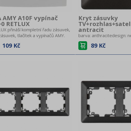
 AMY A10F vypínač
Kryt zásuvky
+0 RETLUX
TV+rozhlas+satel
antracit
UX přináší kompletní řadu zásuvek,
ásuvek, tlačítek a vypínačů AMY.
barva: anthracitedesign: n
duchý a čistý design, pro váš
neuvádí seprodejní obal: 1
109 Kč
89 Kč
iér domu, bytu i kanceláře..Vypínač
závěsprodukt: kryt na zás
řady AMY s rámečkem, bílá
TV+R+SATprovedení: 1 nás
aZvonkové tlačítko - používá se pro
sezpůsob montáže: do kr
ci domovního zvonku nebo sepnutí
látoru