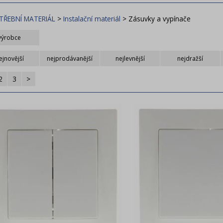
TŘEBNÍ MATERIÁL
>
Instalační materiál
>
Zásuvky a vypínače
výrobce
MOS
RETLUX
Tesla Stropkov
ejnovější
nejprodávanější
nejlevnější
nejdražší
2
3
>