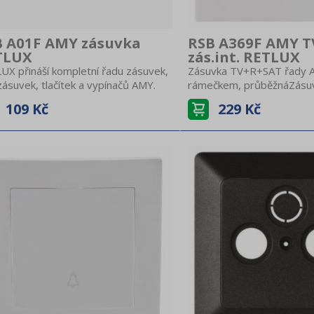
B A01F AMY zásuvka
RSB A369F AMY 
TLUX
zás.int. RETLUX
UX přináší kompletní řadu zásuvek,
Zásuvka TV+R+SAT řady 
ásuvek, tlačítek a vypínačů AMY.
rámečkem, průběžnáZásu
duchý a čistý design, pro váš
zapojení anténních kabelů 
109 Kč
229 Kč
iér domu, bytu i
nebo satelituBílá barva
eláře.Jednonásobná zásuvka AMY s
čkem, bílá barva