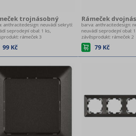
meček trojnásobný
Rámeček dvojná
: anthracitedesign: neuvádí sekrytí:
barva: anthracitedesign: n
dí seprodejní obal: 1 ks,
neuvádí seprodejní obal: 1
sprodukt: rámeček 3
závěsprodukt: rámeček 2
bnýprovedení: trojnásobnýtyp: pro
násobnýprovedení: dvojn
99 Kč
79 Kč
rovnou i svislou montážzpůsob
vodorovnou i svislou mo
áže: do krabice
montáže: do krabice