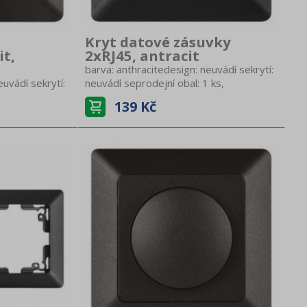
Kryt datové zásuvky
it,
2xRJ45, antracit
barva: anthracitedesign: neuvádí sekrytí:
euvádí sekrytí:
neuvádí seprodejní obal: 1 ks,
 ks,
závěsprodukt: kryt datové zásuvky
139 Kč
uvku
2×RJ45provedení: 2 nás.typ: neuvádí
.typ: neuvádí
sezpůsob montáže: do krabice
abice