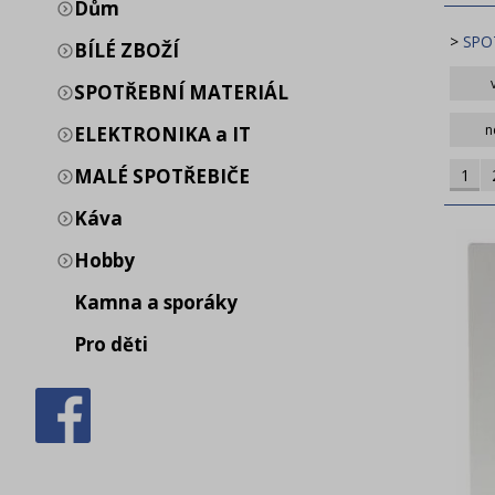
Dům
>
SPO
BÍLÉ ZBOŽÍ
SPOTŘEBNÍ MATERIÁL
E
n
ELEKTRONIKA a IT
MALÉ SPOTŘEBIČE
1
Káva
Hobby
Kamna a sporáky
Pro děti