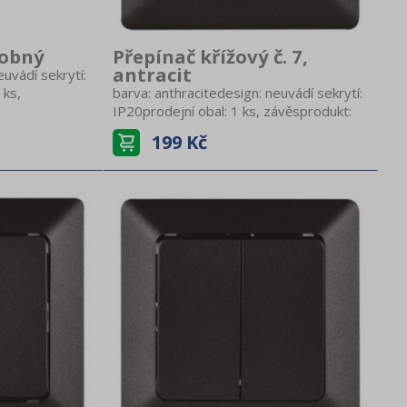
sobný
Přepínač křížový č. 7,
antracit
euvádí sekrytí:
 ks,
barva: anthracitedesign: neuvádí sekrytí:
IP20prodejní obal: 1 ks, závěsprodukt:
sobnýtyp: pro
přepínač č. 7 křížovýprovedení: 1
199 Kč
ntážzpůsob
tlačítkotyp: 250 V~/10 AXzpůsob
montáže: do krabice