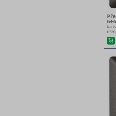
Pře
6+6
barva
IP20p
přepí
(5B)p
AXzp