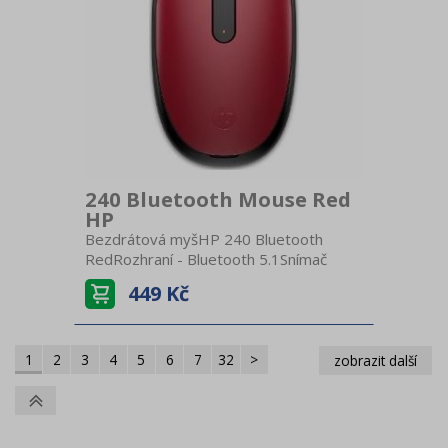
240 Bluetooth Mouse Red
HP
Bezdrátová myšHP 240 Bluetooth
RedRozhraní - Bluetooth 5.1Snímač
pohybu - optickýRozlišení senzoru -
449 Kč
1600 dpiBaterie - 1x AAVýdrž baterie až
15 měsícůRozměry - 10,7 × 6,5 × 2,93
cmHmotnost - 54 g
1
2
3
4
5
6
7
32
>