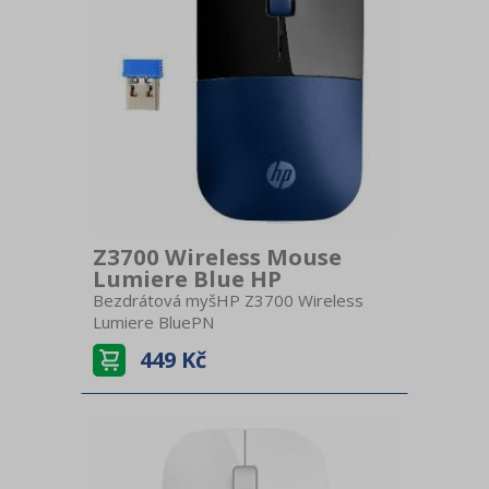
Z3700 Wireless Mouse
Lumiere Blue HP
Bezdrátová myšHP Z3700 Wireless
Lumiere BluePN
7UH88AA#ABBPřipojení
449 Kč
BezdrátováNabíjení AA
baterieBezdrátový USB
přijímačKompatibilitaWindowsCitlivost
1200 DPITechnologie OptickáPočet
tlačítek 3Kolečko KlasickéBarva
modráRozměry (ŠxVxH) 6 x 2,5 x 10