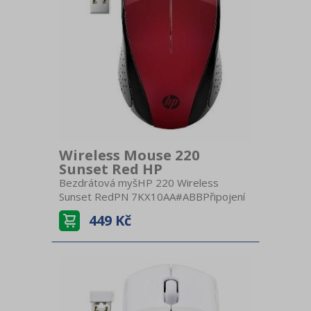
Wireless Mouse 220
Sunset Red HP
Bezdrátová myšHP 220 Wireless
Sunset RedPN 7KX10AA#ABBPřipojení
BezdrátovéNabíjení AA
449 Kč
baterieBezdrátový USB
přijímačProvedení
UniverzálníKompatibilitaWindowsCitlivost
1600 DPITechnologie OptickáPočet
tlačítek 3Kolečko KlasickéBarva
červenáRozměry 9,5 × 5,7 × 3,9
cmHmotnost 80 g