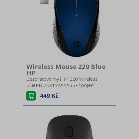
Wireless Mouse 220 Blue
HP
Bezdrátová myšHP 220 Wireless
BluePN 7KX11AA#ABBPřipojení
BezdrátovéNabíjení AA
449 Kč
baterieBezdrátový USB
přijímačProvedení
UniverzálníKompatibilitaWindowsCitlivost
1600 DPITechnologie OptickáPočet
tlačítek 3Kolečko KlasickéBarva
modráRozměry 9,5 × 5,7 × 3,9
cmHmotnost 80 g