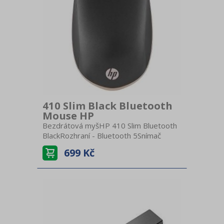
410 Slim Black Bluetooth
Mouse HP
Bezdrátová myšHP 410 Slim Bluetooth
BlackRozhraní - Bluetooth 5Snímač
pohybu - optickýRozlišení senzoru -
699 Kč
2000 dpiVýdrž baterie až 12
měsícůBaterie - 1x AARozměry - 10,2 ×
6,5 × 2,6 cmHmotnost - 45 g