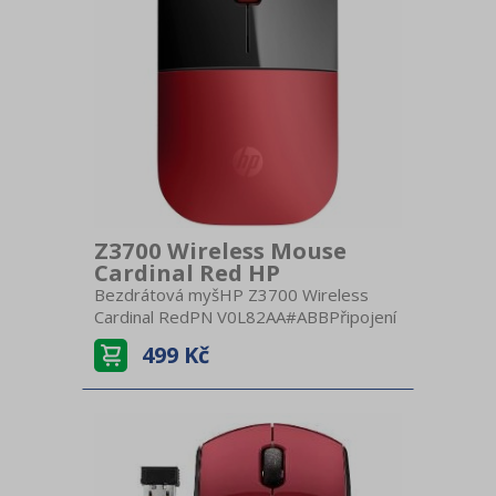
Z3700 Wireless Mouse
Cardinal Red HP
Bezdrátová myšHP Z3700 Wireless
Cardinal RedPN V0L82AA#ABBPřipojení
BezdrátováNabíjení AA
499 Kč
baterieBezdrátový USB
přijímačKompatibilitaWindowsCitlivost
1200 DPITechnologie OptickáPočet
tlačítek 3Kolečko KlasickéBarva
červenáRozměry (ŠxVxH) 6 x 2,5 x 10
cmHmotnost 50 g