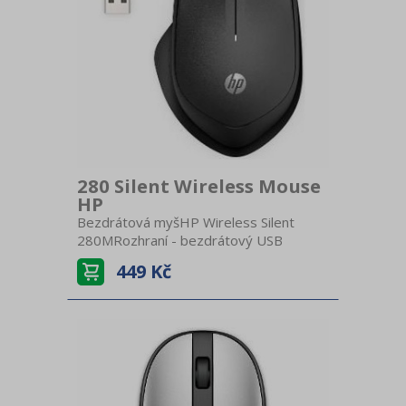
280 Silent Wireless Mouse
HP
Bezdrátová myšHP Wireless Silent
280MRozhraní - bezdrátový USB
přijímačSnímač pohybu - optický - Blue
449 Kč
LEDRozlišení senzoru - 1200 dpiSnížená
hlučnost tlačítek o 90%Baterie - 1x
AARozměry - 11 × 7,1 × 4 cmHmotnost
- 70 g