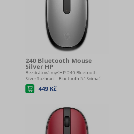
240 Bluetooth Mouse
Silver HP
Bezdrátová myšHP 240 Bluetooth
SilverRozhraní - Bluetooth 5.1Snímač
pohybu - optickýRozlišení senzoru -
449 Kč
1600 dpiBaterie - 1x AAVýdrž baterie až
15 měsícůRozměry - 10,7 × 6,5 × 2,93
cmHmotnost - 54 g