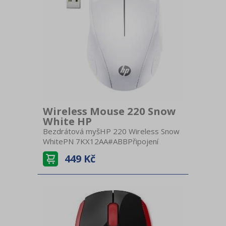
Wireless Mouse 220 Snow
White HP
Bezdrátová myšHP 220 Wireless Snow
WhitePN 7KX12AA#ABBPřipojení
BezdrátovéNabíjení AAA
449 Kč
baterieBezdrátový USB
přijímačProvedení UniverzálníUrčení
KancelářskéKompatibilitaWindowsCitlivost
1600 DPITechnologie OptickáPočet
tlačítek 3Kolečko KlasickéBarva
bíláRozměry 9,5 × 5,85 × 3,4
cmHmotnost 78 g