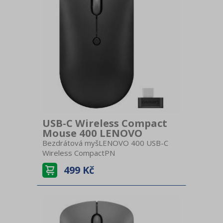
cmHmotnost 78 g
USB-C Wireless Compact
Mouse 400 LENOVO
Bezdrátová myšLENOVO 400 USB-C
Wireless CompactPN
GY51D20865Bezdrátová technologie
499 Kč
2.4GHz, USB-CTři úrovně DPI 800,
1600, 2400 DPI4 tlačítka3 miliony
kliknutíOptický sensor1x AA
baterieRozměry 35 × 100 × 58
mmHmotnost 55gBarva Černá