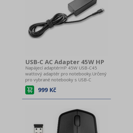
USB-C AC Adapter 45W HP
Napájecí adaptérHP 45W USB-C45
wattový adaptér pro notebooky.Určený
pro vybrané notebooky s USB-C
portem.Adaptér je dodávaný s
999 Kč
koncovkou pro českou zásuvku.