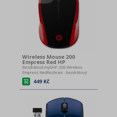
Wireless Mouse 200
Empress Red HP
Bezdrátová myšHP 200 Wireless
Empress RedRozhraní - bezdrátový
USB přijímačSnímač pohybu -
449 Kč
optickýBaterie - 2x AAARozlišení
senzoru - 1000 dpiRozměry - 9,5 × 5,8
× 3,4 cmHmotnost - 78 g