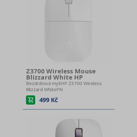
cmHmotnost 50 g
Z3700 Wireless Mouse
Blizzard White HP
Bezdrátová myšHP Z3700 Wireless
Blizzard WhitePN
V0L80AA#ABBPřipojení
499 Kč
BezdrátováNabíjení AA
baterieBezdrátový USB
přijímačKompatibilitaWindowsCitlivost
1200 DPITechnologie OptickáPočet
tlačítek 3Kolečko KlasickéBarva
bíláRozměry (ŠxVxH) 6 x 2,5 x 10