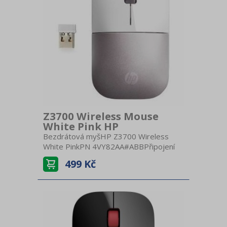
cmHmotnost 50 g
Z3700 Wireless Mouse
White Pink HP
Bezdrátová myšHP Z3700 Wireless
White PinkPN 4VY82AA#ABBPřipojení
BezdrátováNabíjení AA
499 Kč
baterieBezdrátový USB
přijímačKompatibilitaWindowsCitlivost
1200 DPITechnologie OptickáPočet
tlačítek 3Kolečko KlasickéBarva
bílá/růžováRozměry (ŠxVxH) 6 x 2,5 x
10 cmHmotnost 50 g