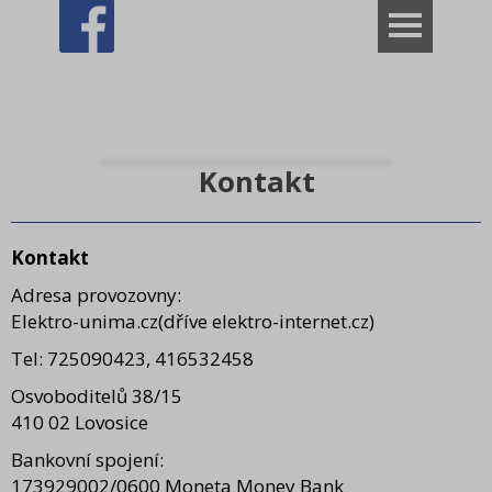
VÝPRODEJ ROZBALENO
Dům
BÍLÉ ZBOŽÍ
Kontakt
SPOTŘEBNÍ MATERIÁL
ELEKTRONIKA a IT
Kontakt
MALÉ SPOTŘEBIČE
Adresa provozovny:
Elektro-unima.cz(dříve elektro-internet.cz)
Káva
Tel: 725090423, 416532458
Hobby
Osvoboditelů 38/15
Kamna a sporáky
410 02 Lovosice
Pro děti
Bankovní spojení:
173929002/0600 Moneta Money Bank