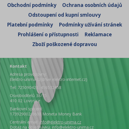
Obchodní podmínky
Ochrana osobních údajů
Odstoupení od kupní smlouvy
Platební podmínky
Podmínky užívání stránek
Prohlášení o přístupnosti
Reklamace
Zboží poškozené dopravou
Kontakt
Adresa provozovny:
Elektro-unima.cz(dříve elektro-internet.cz)
Tel: 725090423, 416532458
Osvoboditelů 38/15
410 02 Lovosice
Bankovní spojení:
173929002/0600 Moneta Money Bank
Centrální email:
info@elektro-unima.cz
Dotaz na objednávku:
info@elektro-unima.cz