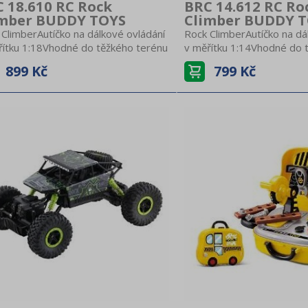
 18.610 RC Rock
BRC 14.612 RC Ro
imber BUDDY TOYS
Climber BUDDY 
 ClimberAutíčko na dálkové ovládání
Rock ClimberAutíčko na dá
řítku 1:18Vhodné do těžkého terénu
v měřítku 1:14Vhodné do 
y, štěrk, prašná cesta,
kameny, štěrk, prašná ce
899 Kč
799 Kč
nyVelikost 26 cmKloubové
přední světlaVelikost 35
užení, pohon všech 4 kolRychlost 8
odpružení, pohon všech 4 
Pistolový ovladač, frekvence 2,4
km/hPistolový ovladač, fr
 dosah 50 mMůže jezdit víc autíček
GHz, dosah 50 mMůže jezd
dnouVhodné pro děti od 6
najednouVhodné pro děti 
aterie:Autíčko 4x AAOvladač 3x
letBaterie:Autíčko 5x AAO
erie nejsou součástí balení
AABaterie nejsou součástí