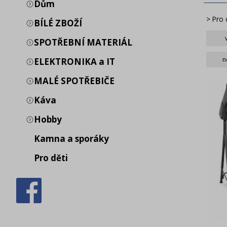
Dům
>
Pro 
BÍLÉ ZBOŽÍ
SPOTŘEBNÍ MATERIÁL
B
n
ELEKTRONIKA a IT
MALÉ SPOTŘEBIČE
Káva
Hobby
Kamna a sporáky
Pro děti