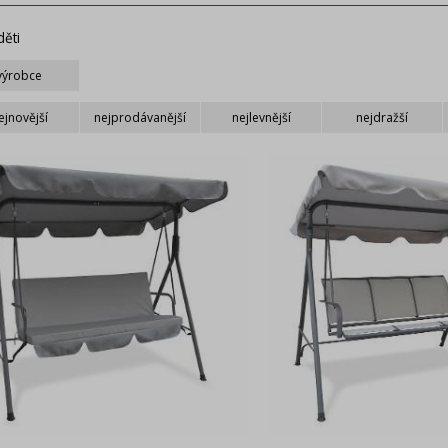
děti
výrobce
UDDY TOYS
FIELDMANN
ejnovější
nejprodávanější
nejlevnější
nejdražší