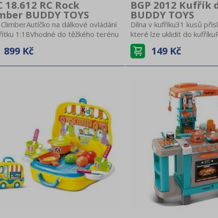
 18.612 RC Rock
BGP 2012 Kufřík 
imber BUDDY TOYS
BUDDY TOYS
 ClimberAutíčko na dálkové ovládání
Dílna v kufříku31 kusů přís
řítku 1:18Vhodné do těžkého terénu
které lze uklidit do kufřík
y, štěrk, prašná cesta,
21 x 27 cmPraktické oušk
899 Kč
149 Kč
nyVelikost 26 cmKloubové
přenášeníVyrobeno z kvali
užení, pohon všech 4 kolRychlost 8
odolného plastuPro děti o
Pistolový ovladač, frekvence 2,4
 dosah 50 mMůže jezdit víc autíček
dnouVhodné pro děti od 6
aterie:Autíčko 4x AAOvladač 3x
erie nejsou součástí balení