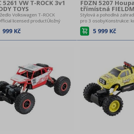
 5261 VW T-ROCK 3v1
FDZN 5207 Houp
DDY TOYS
třímístná FIEL
žedlo Volkswagen T-ROCK
Stylová a pohodlná zahra
ficial licensed productÚložný
pro 3 osobyKonstrukce: k
tor pod sedátkemZvuky a melodie
práškovým lakovánímRoz
999 Kč
5 999 Kč
lantu, držák na pitíVelikost 84 x 40
200x120x164cmHoupačku l
 cm, sedátko je ve výšce 26
do polohy k leženíPohodln
snost 25 kgVhodné pro děti od 2
sedákSedák a potahy jso
terie:2x AA baterienejsou součástí
polyesteru.
vky