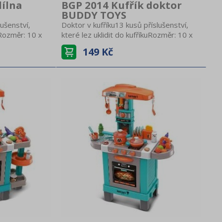
dílna
BGP 2014 Kufřík doktor
BUDDY TOYS
lušenství,
Doktor v kufříku13 kusů příslušenství,
uRozměr: 10 x
které lez uklidit do kufříkuRozměr: 10 x
o na
21 x 27 cmPraktické ouško na
149 Kč
tního a
přenášeníVyrobeno z kvalitního a
d 3 let
odolného plastuPro děti od 3 let