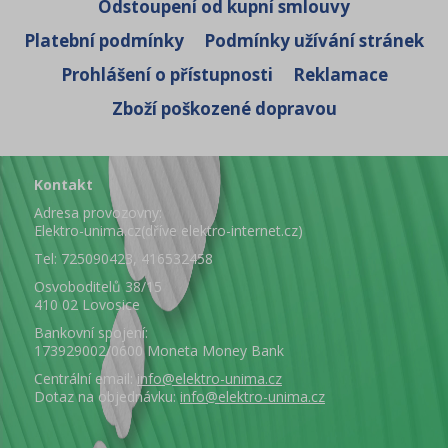
Odstoupení od kupní smlouvy
Platební podmínky
Podmínky užívání stránek
Prohlášení o přístupnosti
Reklamace
Zboží poškozené dopravou
Kontakt
Adresa provozovny:
Elektro-unima.cz(dříve elektro-internet.cz)
Tel: 725090423, 416532458
Osvoboditelů 38/15
410 02 Lovosice
Bankovní spojení:
173929002/0600 Moneta Money Bank
Centrální email:
info@elektro-unima.cz
Dotaz na objednávku:
info@elektro-unima.cz