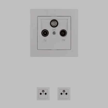
Svítidla
Zabezpečovací technika
Zvonky a přístroje
Držáky
Baterie
Čistící prostředky
ELEKTRONIKA a IT
MALÉ SPOTŘEBIČE
Káva
Hobby
Kamna a sporáky