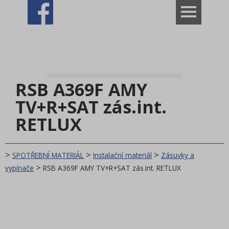
VÝPRODEJ ROZBALENO
Dům
BÍLÉ ZBOŽÍ
RSB A369F AMY
SPOTŘEBNÍ MATERIÁL
TV+R+SAT zás.int.
Žárovky, Zářivky
RETLUX
Kabely a Adaptéry
Instalační materiál
>
>
>
SPOTŘEBNÍ MATERIÁL
Instalační materiál
Zásuvky a
>
vypínače
RSB A369F AMY TV+R+SAT zás.int. RETLUX
Zásuvky a vypínače
Pásky izolační
Jističe a pojistky
Svítilny