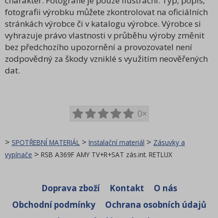
charakter. Fotografie je pouze ilustrační. Typ, popis,
fotografii výrobku můžete zkontrolovat na oficiálních
stránkách výrobce či v katalogu výrobce. Výrobce si
vyhrazuje právo vlastnosti v průběhu výroby změnit
bez předchozího upozornění a provozovatel není
zodpovědný za škody vzniklé s využitím neověřených
dat.
0×
>
>
>
SPOTŘEBNÍ MATERIÁL
Instalační materiál
Zásuvky a
>
vypínače
RSB A369F AMY TV+R+SAT zás.int. RETLUX
Doprava zboží
Kontakt
O nás
Obchodní podmínky
Ochrana osobních údajů