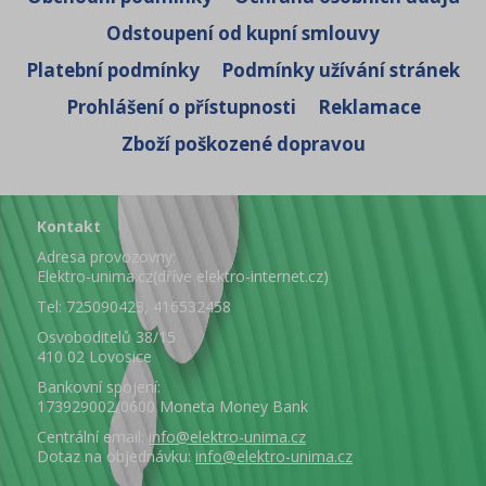
smyslStudené předmytíSkloRychlýEco
Odstoupení od kupní smlouvy
mytíDenní mytíNoční program pro
myčky
Platební podmínky
Podmínky užívání stránek
Prohlášení o přístupnosti
Reklamace
Zboží poškozené dopravou
Kontakt
Adresa provozovny:
Elektro-unima.cz(dříve elektro-internet.cz)
Tel: 725090423, 416532458
Osvoboditelů 38/15
410 02 Lovosice
Bankovní spojení:
173929002/0600 Moneta Money Bank
Centrální email:
info@elektro-unima.cz
Dotaz na objednávku:
info@elektro-unima.cz