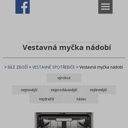
VÝPRODEJ ROZBALENO
Dům
BÍLÉ ZBOŽÍ
Vestavná myčka nádobí
SPOTŘEBNÍ MATERIÁL
ELEKTRONIKA a IT
>
BÍLÉ ZBOŽÍ
>
VESTAVNÉ SPOTŘEBIČE
>
Vestavná myčka nádobí
MALÉ SPOTŘEBIČE
výrobce
Káva
Beko
Candy
nejnovější
nejprodávanější
nejlevnější
Gorenje
Lord
Hobby
Mora
PHILCO
nejdražší
název
Whirlpool
Kamna a sporáky
Pro děti