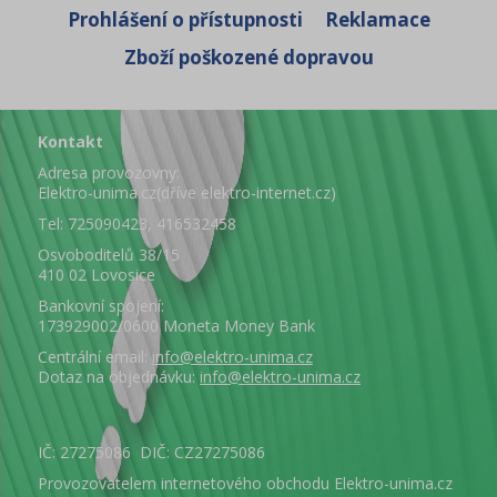
Prohlášení o přístupnosti
Reklamace
Zboží poškozené dopravou
Kontakt
Adresa provozovny:
Elektro-unima.cz(dříve elektro-internet.cz)
Tel: 725090423, 416532458
Osvoboditelů 38/15
410 02 Lovosice
Bankovní spojení:
173929002/0600 Moneta Money Bank
Centrální email:
info@elektro-unima.cz
Dotaz na objednávku:
info@elektro-unima.cz
IČ: 27275086 DIČ: CZ27275086
Provozovatelem internetového obchodu Elektro-unima.cz