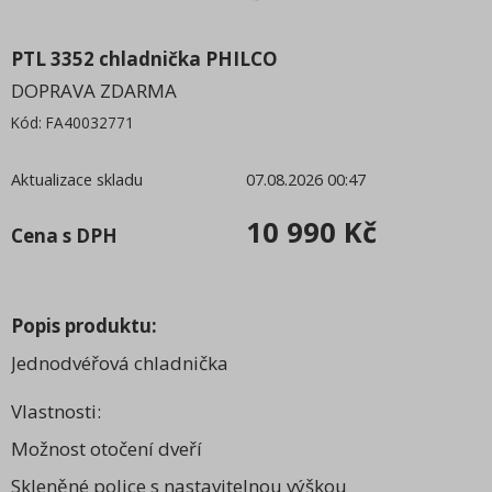
VESTAVNÉ SPOTŘEBIČE
SPOTŘEBNÍ MATERIÁL
PTL 3352 chladnička PHILCO
DOPRAVA ZDARMA
ELEKTRONIKA a IT
Kód:
FA40032771
MALÉ SPOTŘEBIČE
Káva
Aktualizace skladu
07.08.2026 00:47
Hobby
10 990 Kč
Cena s DPH
Kamna a sporáky
Pro děti
Popis produktu:
Jednodvéřová chladnička
Vlastnosti:
Možnost otočení dveří
Skleněné police s nastavitelnou výškou