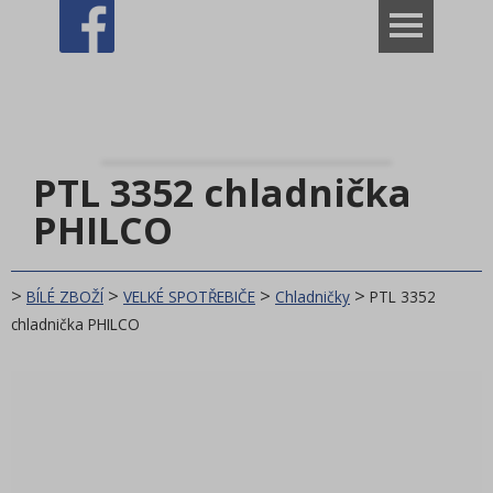
VÝPRODEJ ROZBALENO
Dům
BÍLÉ ZBOŽÍ
PTL 3352 chladnička
VELKÉ SPOTŘEBIČE
PHILCO
Ohřívač vody
Mikrovlnná trouba
>
>
>
>
BÍLÉ ZBOŽÍ
VELKÉ SPOTŘEBIČE
Chladničky
PTL 3352
Chladničky
chladnička PHILCO
Americká chladnička
Kombinovaná chladnička
Jednodvéřová lednička
Příslušenství k ledničkám