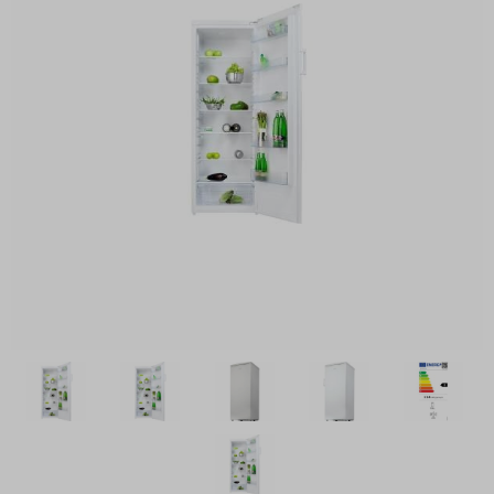
Přenosná lednice
Vinotéka
Mrazáky
Pračka čelní plnění
Sušička prádla
Myčka nádobí
Sporák
Odsavač par
Klasické pračky a odstředivky
Pračka vrchní plnění
Klimatizace
Pečící trouba