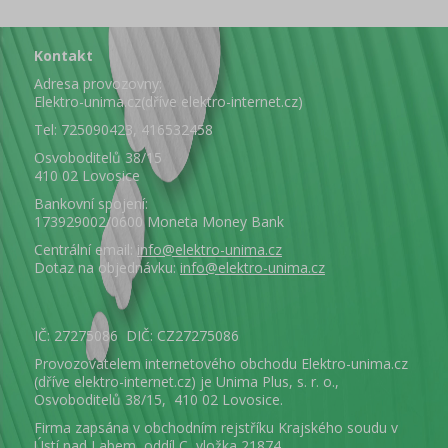
Kontakt
Adresa provozovny:
Elektro-unima.cz(dříve elektro-internet.cz)
Tel: 725090423, 416532458
Osvoboditelů 38/15
410 02 Lovosice
Bankovní spojení:
173929002/0600 Moneta Money Bank
Centrální email:
info@elektro-unima.cz
Dotaz na objednávku:
info@elektro-unima.cz
IČ: 27275086 DIČ: CZ27275086
Provozovatelem internetového obchodu Elektro-unima.cz
(dříve elektro-internet.cz) je Unima Plus, s. r. o.,
Osvoboditelů 38/15, 410 02 Lovosice.
Firma zapsána v obchodním rejstříku Krajského soudu v
Ústí nad Labem, oddíl C, vložka 21874.