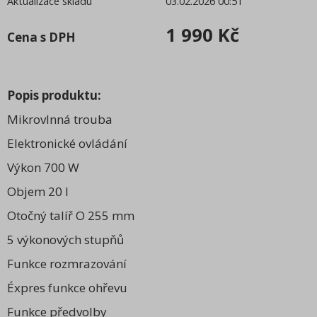
Aktualizace skladu
03.02.2026 00:51
MALÉ SPOTŘEBIČE
1 990 Kč
Cena s DPH
Káva
Hobby
Popis produktu:
Kamna a sporáky
Mikrovlnná trouba
Pro děti
Elektronické ovládání
Výkon 700 W
Objem 20 l
Otočný talíř O 255 mm
5 výkonových stupňů
Funkce rozmrazování
Éxpres funkce ohřevu
Funkce předvolby