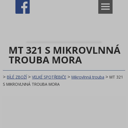
VÝPRODEJ ROZBALENO
Dům
BÍLÉ ZBOŽÍ
MT 321 S MIKROVLNNÁ
VELKÉ SPOTŘEBIČE
TROUBA MORA
Ohřívač vody
Mikrovlnná trouba
>
>
>
>
BÍLÉ ZBOŽÍ
VELKÉ SPOTŘEBIČE
Mikrovlnná trouba
MT 321
mikrovlnné
S MIKROVLNNÁ TROUBA MORA
mikrovlnné + gril
příslušenství
Chladničky
Mrazáky