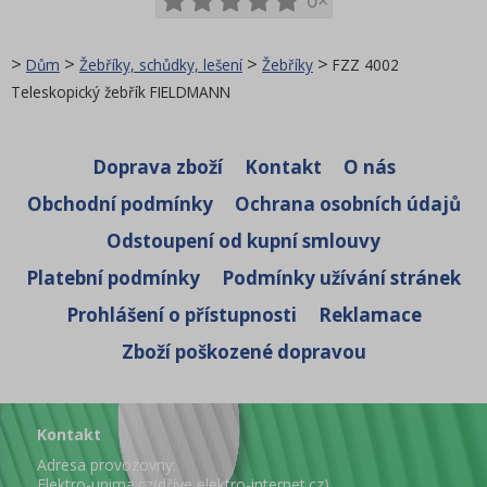
0×
>
>
>
>
Dům
Žebříky, schůdky, lešení
Žebříky
FZZ 4002
Teleskopický žebřík FIELDMANN
Doprava zboží
Kontakt
O nás
Obchodní podmínky
Ochrana osobních údajů
Odstoupení od kupní smlouvy
Platební podmínky
Podmínky užívání stránek
Prohlášení o přístupnosti
Reklamace
Zboží poškozené dopravou
Kontakt
Adresa provozovny:
Elektro-unima.cz(dříve elektro-internet.cz)