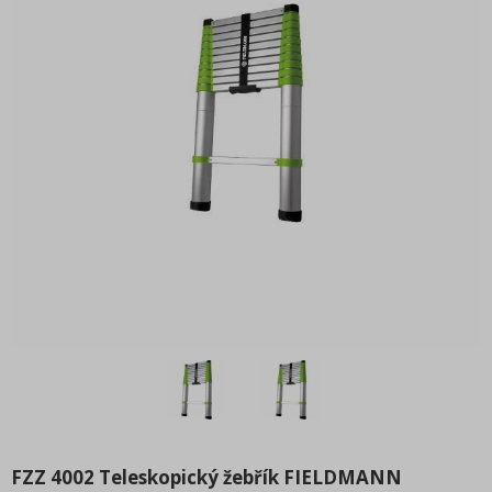
Nářadí
Auto
Dílna
BÍLÉ ZBOŽÍ
SPOTŘEBNÍ MATERIÁL
ELEKTRONIKA a IT
MALÉ SPOTŘEBIČE
Káva
Hobby
Kamna a sporáky
Pro děti
FZZ 4002 Teleskopický žebřík FIELDMANN