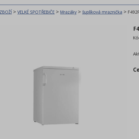
>
>
>
>
 ZBOŽÍ
VELKÉ SPOTŘEBIČE
Mrazáky
šuplíková mraznička
F492
F
Kó
Ak
C