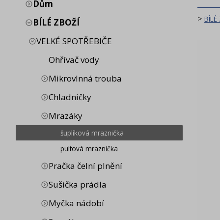
Dům
>
BÍLÉ
BÍLÉ ZBOŽÍ
VELKÉ SPOTŘEBIČE
Ohřívač vody
Mikrovlnná trouba
Chladničky
Mrazáky
šuplíková mraznička
pultová mraznička
Pračka čelní plnění
Sušička prádla
Myčka nádobí