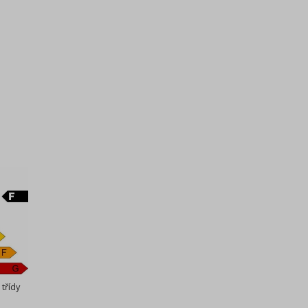
 třídy