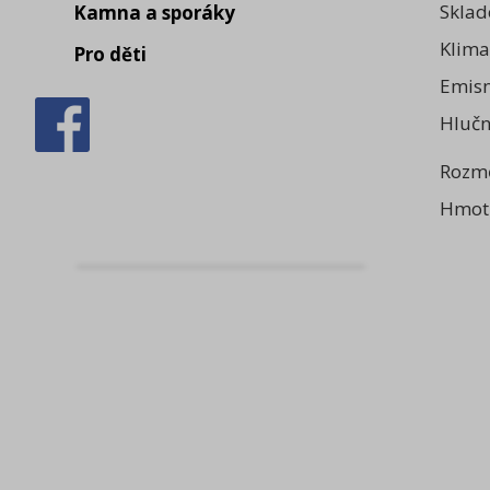
Sklad
Kamna a sporáky
Klima
Pro děti
Emisn
Hlučn
Rozmě
Hmotn