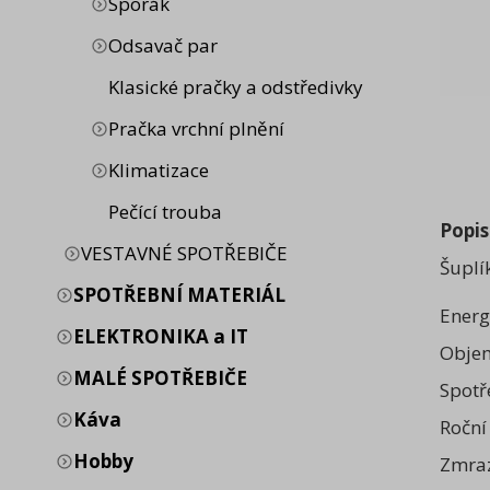
Sporák
Odsavač par
Klasické pračky a odstředivky
Pračka vrchní plnění
Klimatizace
Pečící trouba
Popis
VESTAVNÉ SPOTŘEBIČE
Šuplí
SPOTŘEBNÍ MATERIÁL
Energ
ELEKTRONIKA a IT
Objem
MALÉ SPOTŘEBIČE
Spotř
Káva
Roční
Hobby
Zmraz