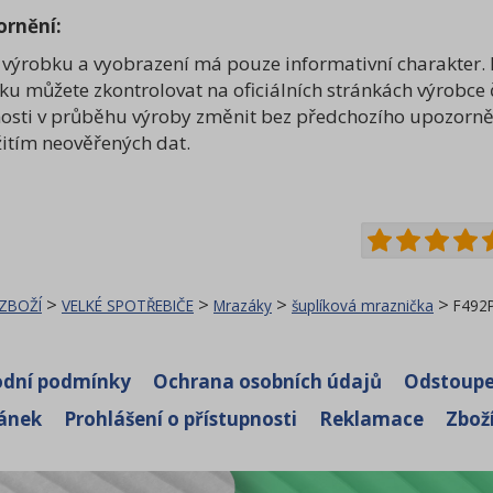
ornění:
 výrobku a vyobrazení má pouze informativní charakter. Fo
ku můžete zkontrolovat na oficiálních stránkách výrobce 
nosti v průběhu výroby změnit bez předchozího upozorně
žitím neověřených dat.
>
>
>
>
 ZBOŽÍ
VELKÉ SPOTŘEBIČE
Mrazáky
šuplíková mraznička
F492
dní podmínky
Ochrana osobních údajů
Odstoupe
ránek
Prohlášení o přístupnosti
Reklamace
Zbož