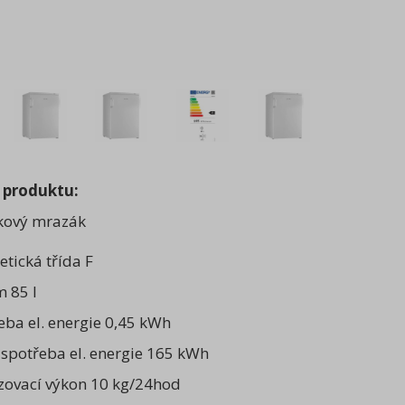
 produktu:
kový mrazák
etická třída F
 85 l
eba el. energie 0,45 kWh
 spotřeba el. energie 165 kWh
ovací výkon 10 kg/24hod