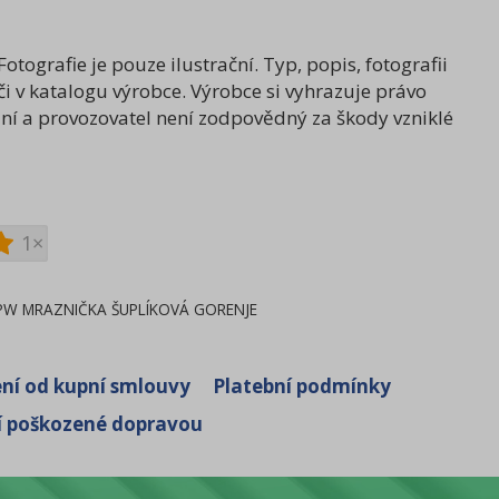
tografie je pouze ilustrační. Typ, popis, fotografii
či v katalogu výrobce. Výrobce si vyhrazuje právo
ní a provozovatel není zodpovědný za škody vzniklé
1×
PW MRAZNIČKA ŠUPLÍKOVÁ GORENJE
ní od kupní smlouvy
Platební podmínky
í poškozené dopravou