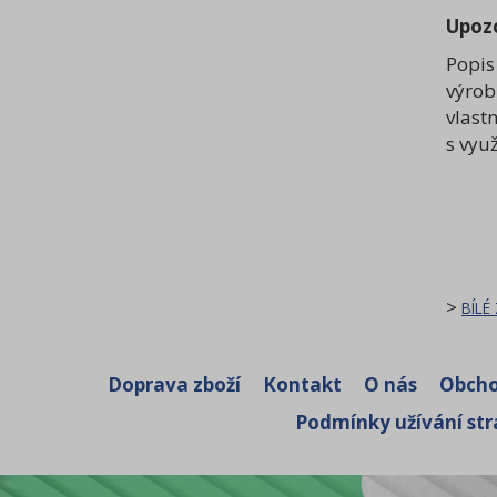
Upoz
Popis
výrob
vlast
s vyu
>
BÍLÉ
Doprava zboží
Kontakt
O nás
Obcho
Podmínky užívání st