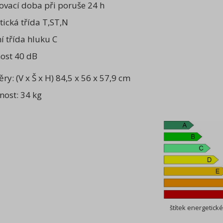
ovací doba při poruše 24 h
tická třída T,ST,N
í třída hluku C
ost 40 dB
ry: (V x Š x H) 84,5 x 56 x 57,9 cm
ost: 34 kg
štítek energetické