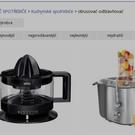
É SPOTŘEBIČE
>
Kuchyňské spotřebiče
>
citrusovač-odšťavňovač
výrobce
osch
Braun
Panasonic
ejnovější
nejprodávanější
nejlevnější
nejdražší
ENCOR
Tefal