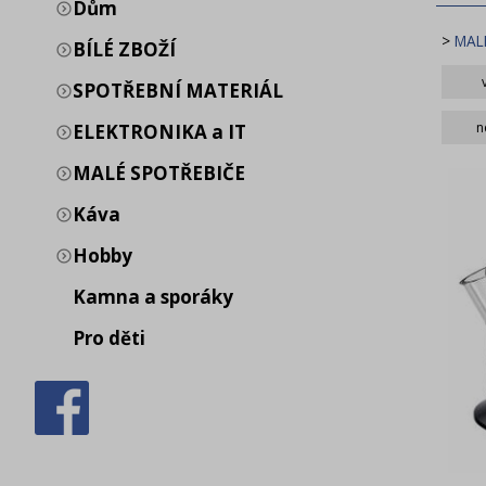
Dům
>
MAL
BÍLÉ ZBOŽÍ
SPOTŘEBNÍ MATERIÁL
B
n
ELEKTRONIKA a IT
S
MALÉ SPOTŘEBIČE
Káva
Hobby
Kamna a sporáky
Pro děti