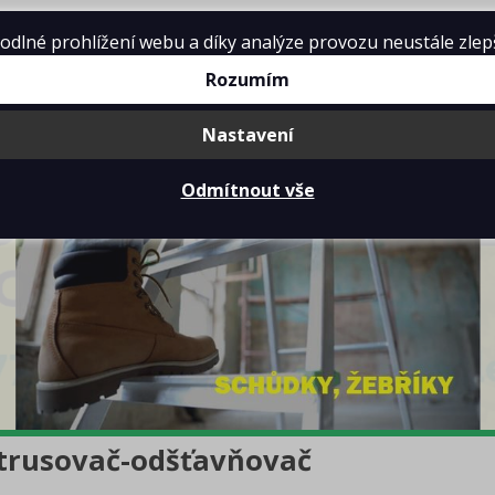
lné prohlížení webu a díky analýze provozu neustále zlepšo
Rozumím
Nastavení
Odmítnout vše
itrusovač-odšťavňovač