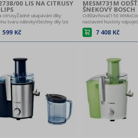
738/00 LIS NA CITRUSY
MESM731M ODŠ
LIPS
ŠNEKOVÝ BOSCH
a citrusyŽádné ukapávání díky
Odšťavňovač150 WMixCon
mu tvaru nálevkyVšechny díly lze
nastavení hustoty nápoje
v myčce nádobíIntegrovaný prostor
tritanový šnek3 filtryTic
599 Kč
7 408 Kč
uložení šňůryProtiskluzové
chodDripStopNádoba na š
kyKapacita nádoby: 0,5 lPrůhledná
lNádoba na dužinu 1,3 lB
baOdnímatelné části lze mýt v
e nádobíDélka šňůry 1,2 mBarva: