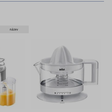
Philips
Russell Hobbs
název