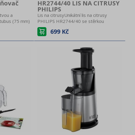
vňovač
HR2744/40 LIS NA CITRUSY
PHILIPS
tvou a
Lis na citrusyUnikátní lis na citrusy
í tubus (75 mm)
PHILIPS HR2744/40 se stěrkou
atické
dřeněKapacita nádoby 0,6lStěrka
699 Kč
pro optimální
dřeněKrytOddělovač dřeněBarva: bílá
užinu o objemu
levandulová
u 1 lDigitální
běrač šťávy z
krosíto z
lní
í víko pro
běh
ý motor s