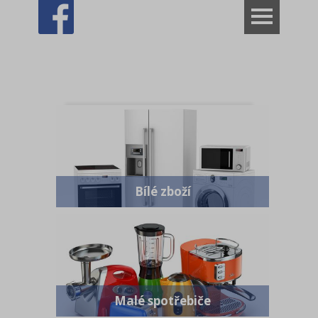
VÝPRODEJ ROZBALENO
Dům
BÍLÉ ZBOŽÍ
SPOTŘEBNÍ MATERIÁL
ELEKTRONIKA a IT
MALÉ SPOTŘEBIČE
Bílé zboží
Káva
Hobby
Kamna a sporáky
Pro děti
Malé spotřebiče